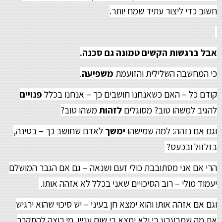
חשוב כדי ליצור עתיד שמח יותר.
אבל ברגשות הקשים טמונה גם סכנה.
כי המחשבה השלילית והזועמת
משפיעה
.
קודם כל – האם כשאנחנו חושבים כך – אנחנו בכלל
פנויים
להגיב למשהו טוב? מסוגלים
לזהות
משהו טוב?
וגם אם נזהה: למה שמישהו
ימשך
לאדם שחושב כך – בטינה,
בזלזול ובכעס?
הרי אם אני מסתובבת כולי זעם ושנאה – גם אם הגבר המושלם
יעמוד מולי – רוב הסיכויים שאני בכלל לא אזהה אותו.
וגם אם אזהה אותו והוא ימצא חן בעיני – יש סיכוי שהוא ירגיש
את מה שמבעבע בי ולא ימצא בי שום עניין. מי רוצה להתקרב