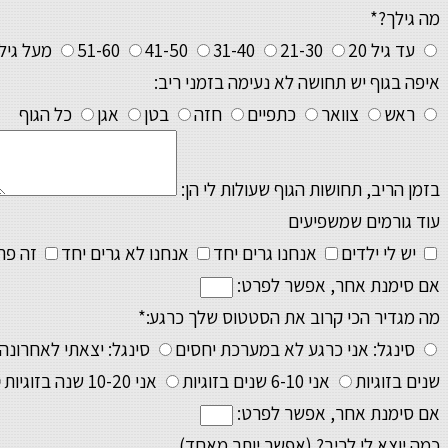
מה גילך?*
עד גיל 20
21-30
31-40
41-50
51-60
מעל גיל 0
איפה בגוף יש תחושה לא נעימה בזמני ריב:
ראש
צוואר
כתפיים
חזה
בטן
אגן
כל הגוף
בזמן הריב, תחושות הגוף שעולות לי הן:
עוד גורמים שמשפיעים
יש לי ילדים
אנחנו גרים יחד
אנחנו לא גרים יחד
זה פרק
אם סימנת אחר, אפשר לפרט:
מה מגדיר הכי קרוב את הסטטוס שלך כרגע:*
סינגל: אני כרגע לא במערכת יחסים
סינגל: יצאתי לאחרונ
שנים בזוגיות
אני 6-10 שנים בזוגיות
אני 10-20 שנה בזוגיות
אם סימנת אחר, אפשר לפרט:
כמה יוצא לי לריב? (אפשר יותר מאחד)