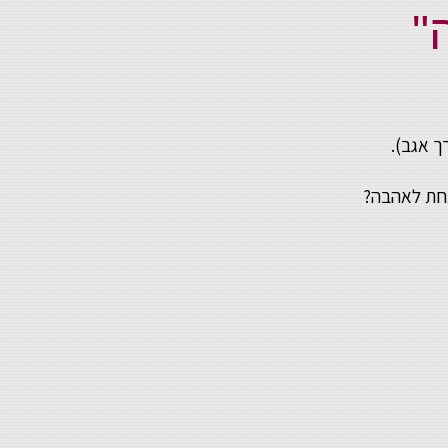
"
ך אגב).
 אחת לאהבה?