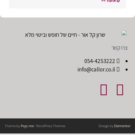
קראו עוד >>
צרו קשר
054-4253222
info@callor.co.il
Theme by
Pojo.me
- WordPress Themes
Design by
Elementor