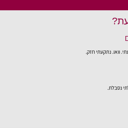
עת?
תי. וואו. נתקעתי חזק.
תי נסבלת.