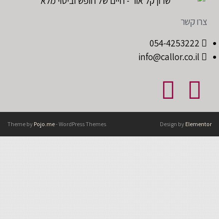
צרו קשר
054-4253222
info@callor.co.il
Theme by
Pojo.me
- WordPress Themes
Design by
Elementor