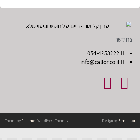
צרו קשר
054-4253222
info@callor.co.il
Theme by
Pojo.me
- WordPress Themes
Design by
Elementor