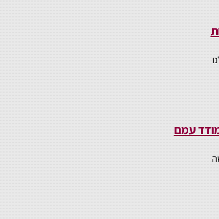
ת
ו
מודד עמם
ה