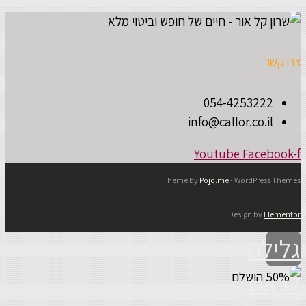
צרו קשר
054-4253222
info@callor.co.il
Youtube
Facebook-f
Theme by
Pojo.me
- WordPress Themes
Design by
Elementor
גלילה
לראש